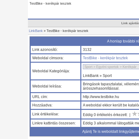
TestBike - kerékpár tesztek
Link ajánlá
LinkBank
» TestBike - kerékpár tesztek
A honlap további ré
Link azonosító:
3132
Weboldal címsora:
TestBike - kerékpár tesztek
Weboldal Kategóriája:
LinkBank » Sport
Bringások tapasztalatai, vélemén
Weboldal leírása:
árösszehasonlítással.
URL cím:
http://www.testbike.hu
Hozzáadva:
A weboldal ekkor került be katal
Link értékelése:
Eddig 0 értékelés érkezett: |
Linkre kattintás összesen:
Eddig 3 alkalommal látogatták me
Ajánlj Te is weboldalt linkgyűjtem