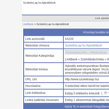
SzületésLap.hu Ajándékbolt
Link ajánlá
LinkBank
» SzületésLap.hu Ajándékbolt
A honlap további ré
Link azonosító:
43220
Weboldal címsora:
SzületésLap.hu Ajándékbolt
Weboldal Kategóriája:
LinkBank » Számítástechnika »
Ajándék webshopunkban Budapest 
Weboldal leírása:
kiszállítással várunk téged. Vicc
amennyiben elégedetlen volnál 
URL cím:
http://www.szuleteslap.hu/
Hozzáadva:
A weboldal ekkor került be kata
Link értékelése:
Eddig 0 értékelés érkezett: |
Linkre kattintás összesen:
Eddig 1 alkalommal látogatták me
Ajánlj Te is weboldalt linkgyűjtem