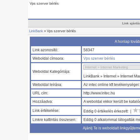
Vps szerver bérlés
Link ajánlá
LinkBank
» Vps szerver bérlés
A honlap tovább
Link azonosító:
58347
Weboldal címsora:
Vps szerver bérlés
Weboldal Kategóriája:
LinkBank » Internet » Internet Ma
Weboldal leírása:
Az intec online kft tevékenységei
URL cím:
http://www.intec.hu
Hozzáadva:
A weboldal ekkor került be katal
Link értékelése:
Eddig 0 értékelés érkezett: |
Linkre kattintás összesen:
Eddig 0 alkalommal látogatták me
Ajánlj Te is weboldalt linkgyűjtem