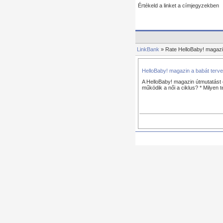
Értékeld a linket a címjegyzekben
LinkBank
» Rate HelloBaby! magazi
HelloBaby! magazin a babát terv
A HelloBaby! magazin útmutatást 
működik a női a ciklus? * Milyen