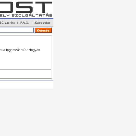
BC szerint
|
F.A.Q.
|
Kapcsolat
det a fogamzásra? * Hogyan