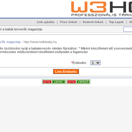
Link ajánlás
|
Friss linkek
|
Kedvelt linkek
|
Top Lapok
|
A
n a babát tervezők magazinja
ezők magazinja
- http://www.hellobaby.hu
és ösztönzést nyújt a babatervezés minden fázisához: * Miként készítheted elő szervezete
 természetes módszerekkel növelheted esélyeidet a fogamzásr
*
Értékelés: