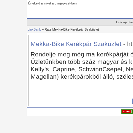
Értékeld a linket a címjegyzekben
Link ajánlá
LinkBank
» Rate Mekka-Bike Kerékpár Szaküzlet
Mekka-Bike Kerékpár Szaküzlet
- h
Rendelje meg még ma kerékpárját és
Üzletünkben több száz magyar és kü
Kelly's, Caprine, SchwinnCsepel, N
Magellan) kerékpárokból álló, széle