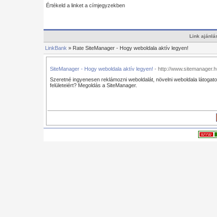
Értékeld a linket a címjegyzekben
Link ajánlá
LinkBank
» Rate SiteManager - Hogy weboldala aktív legyen!
SiteManager - Hogy weboldala aktív legyen!
- http://www.sitemanager.h
Szeretné ingyenesen reklámozni weboldalát, növelni weboldala látogatot
felületeiért? Megoldás a SiteManager.