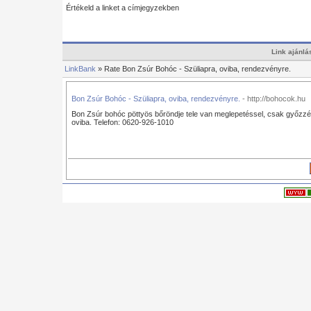
Értékeld a linket a címjegyzekben
Link ajánlá
LinkBank
» Rate Bon Zsúr Bohóc - Szüliapra, oviba, rendezvényre.
Bon Zsúr Bohóc - Szüliapra, oviba, rendezvényre.
- http://bohocok.hu
Bon Zsúr bohóc pöttyös bőröndje tele van meglepetéssel, csak győzzé
oviba. Telefon: 0620-926-1010