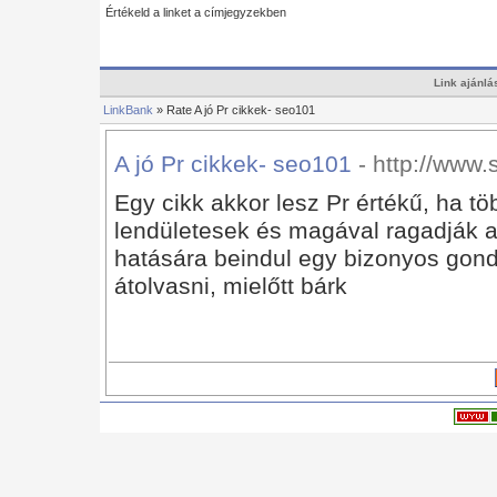
Értékeld a linket a címjegyzekben
Link ajánlá
LinkBank
» Rate A jó Pr cikkek- seo101
A jó Pr cikkek- seo101
- http://www.
Egy cikk akkor lesz Pr értékű, ha t
lendületesek és magával ragadják a
hatására beindul egy bizonyos gon
átolvasni, mielőtt bárk