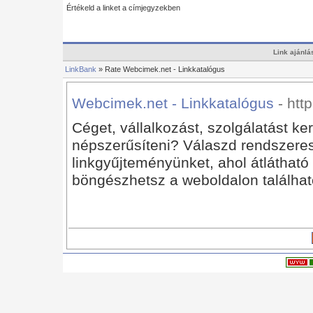
Értékeld a linket a címjegyzekben
Link ajánlá
LinkBank
» Rate Webcimek.net - Linkkatalógus
Webcimek.net - Linkkatalógus
- htt
Céget, vállalkozást, szolgálatást ke
népszerűsíteni? Válaszd rendszeres
linkgyűjteményünket, ahol átláthat
böngészhetsz a weboldalon találhat