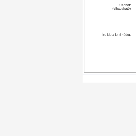
Üzenet:
(elhagyható)
Írd ide a lenti kódot: