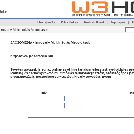
linket.
Link ajánlás
|
Friss linkek
|
Kedvelt linkek
|
Top Lapok
|
A
nnovatív Multimédiás Megoldások
JACSOMEDIA - Innovatív Multimédiás Megoldások
http://www.jacsomedia.hu/
Tevékenységünk lefedi az online és offline tartalomfejlesztést, weboldal és pre
learning és eseménykövető multimédiás tartalomfejlesztést, számítógépes ját
programozását, mozgóképszerkesztést, kreatív tervezést, nyom
Név
Em