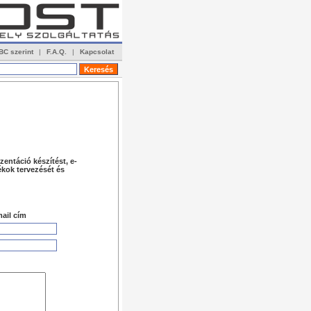
BC szerint
|
F.A.Q.
|
Kapcsolat
zentáció készítést, e-
ékok tervezését és
ail cím