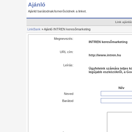
Ajánló
Ajánld barátodnak/ismerősödnek a linket.
Link ajánlá
LinkBank
» Ajánló INTREN keresőmarketing
Megnevezés:
INTREN keresőmarketing
URL cím:
http://www.intren.hu
Leírás:
Ügyfeleink számára teljes k
legújabb eszközökről, a Go
Név
Neved
Barátod