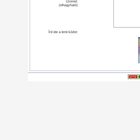
Üzenet:
(elhagyható)
Írd ide a lenti kódot: