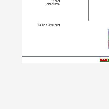
Üzenet:
(elhagyható)
Írd ide a lenti kódot: