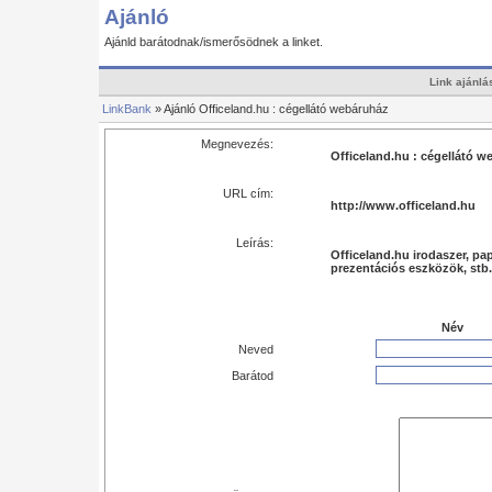
Ajánló
Ajánld barátodnak/ismerősödnek a linket.
Link ajánlá
LinkBank
» Ajánló Officeland.hu : cégellátó webáruház
Megnevezés:
Officeland.hu : cégellátó 
URL cím:
http://www.officeland.hu
Leírás:
Officeland.hu irodaszer, pa
prezentációs eszközök, stb
Név
Neved
Barátod