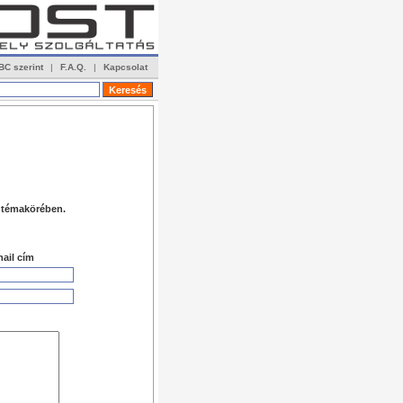
BC szerint
|
F.A.Q.
|
Kapcsolat
 témakörében.
ail cím