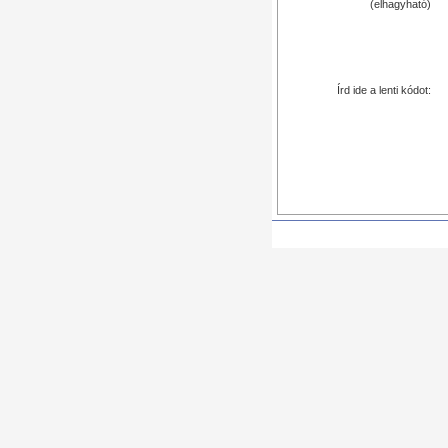
(elhagyható)
Írd ide a lenti kódot: