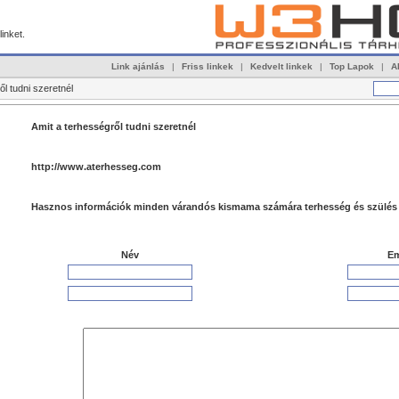
linket.
Link ajánlás
|
Friss linkek
|
Kedvelt linkek
|
Top Lapok
|
A
ől tudni szeretnél
Amit a terhességről tudni szeretnél
http://www.aterhesseg.com
Hasznos információk minden várandós kismama számára terhesség és szülés
Név
Em