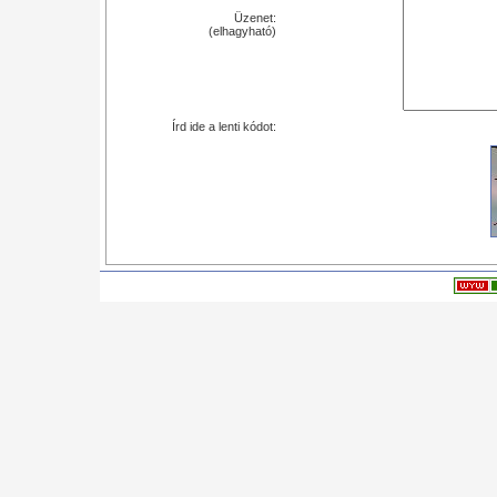
Üzenet:
(elhagyható)
Írd ide a lenti kódot: