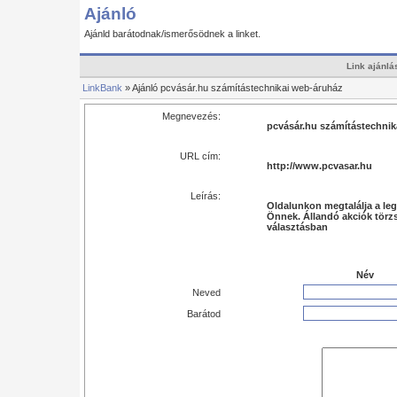
Ajánló
Ajánld barátodnak/ismerősödnek a linket.
Link ajánlá
LinkBank
» Ajánló pcvásár.hu számítástechnikai web-áruház
Megnevezés:
pcvásár.hu számítástechnik
URL cím:
http://www.pcvasar.hu
Leírás:
Oldalunkon megtalálja a leg
Önnek. Állandó akciók törzs
választásban
Név
Neved
Barátod