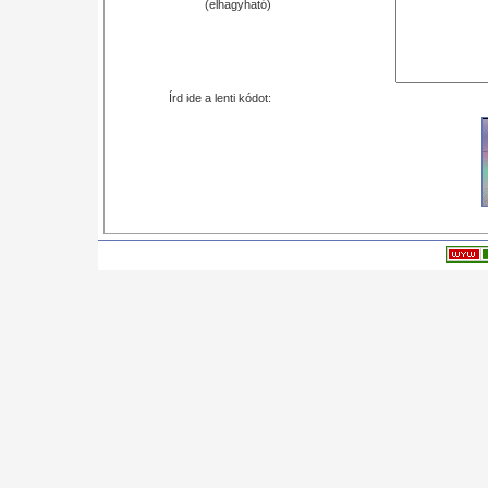
(elhagyható)
Írd ide a lenti kódot: