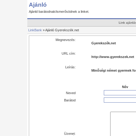
Ajánló
Ajánld barátodnak/ismerősödnek a linket.
Link ajánlá
LinkBank
» Ajánló Gyerekszék.net
Megnevezés:
Gyerekszék.net
URL cím:
http://www.gyerekszek.net
Leírás:
Minőségi német gyermek for
Név
Neved
Barátod
Üzenet: