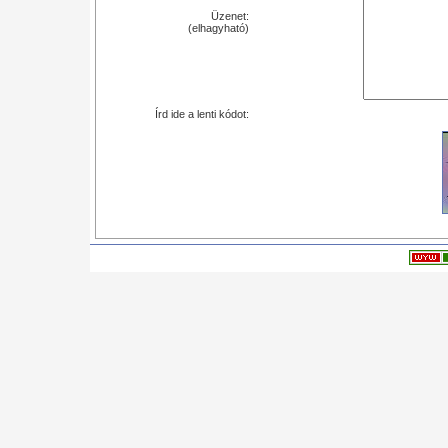
Üzenet:
(elhagyható)
Írd ide a lenti kódot: