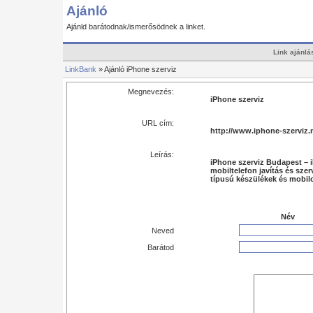
Ajánló
Ajánld barátodnak/ismerősödnek a linket.
Link ajánlá
LinkBank
» Ajánló iPhone szerviz
Megnevezés:
iPhone szerviz
URL cím:
http://www.iphone-szerviz.
Leírás:
iPhone szerviz Budapest – iP
mobiltelefon javítás és szer
típusú készülékek és mobil
Név
Neved
Barátod