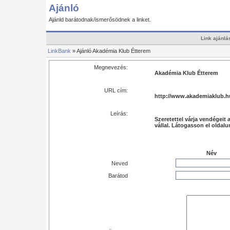
Ajánló
Ajánld barátodnak/ismerősödnek a linket.
Link ajánlá
LinkBank
» Ajánló Akadémia Klub Étterem
Megnevezés:
Akadémia Klub Étterem
URL cím:
http://www.akademiaklub.h
Leírás:
Szeretettel várja vendégeit
vállal. Látogasson el oldal
Név
Neved
Barátod