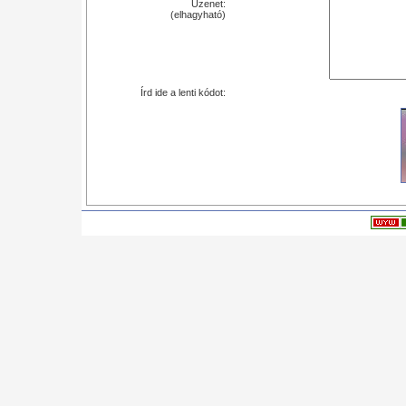
Üzenet:
(elhagyható)
Írd ide a lenti kódot: