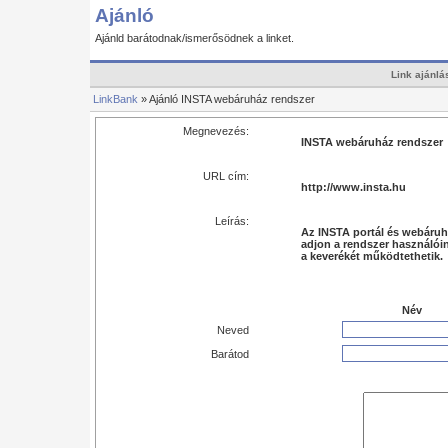
Ajánló
Ajánld barátodnak/ismerősödnek a linket.
Link ajánlá
LinkBank
» Ajánló INSTA webáruház rendszer
Megnevezés:
INSTA webáruház rendszer
URL cím:
http://www.insta.hu
Leírás:
Az INSTA portál és webáruh
adjon a rendszer használóin
a keverékét működtethetik.
Név
Neved
Barátod