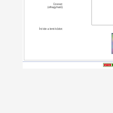
Üzenet:
(elhagyható)
Írd ide a lenti kódot: