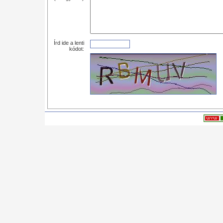
Írd ide a lenti
kódot: