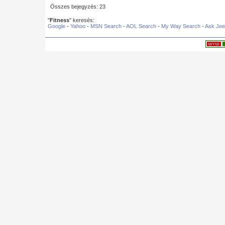
Összes bejegyzés: 23
"
Fitness
" keresés:
Google
-
Yahoo
-
MSN Search
-
AOL Search
-
My Way Search
-
Ask Je