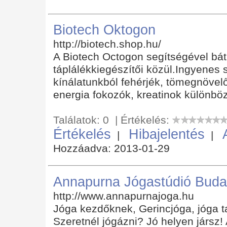
Biotech Oktogon
http://biotech.shop.hu/
A Biotech Octogon segítségével bát
táplálékkiegészítői közül.Ingyenes
kínálatunkból fehérjék, tömegnövelő
energia fokozók, kreatinok különbö
Találatok: 0 | Értékelés:
Értékelés
Hibajelentés
|
|
Hozzáadva: 2013-01-29
Annapurna Jógastúdió Buda
http://www.annapurnajoga.hu
Jóga kezdőknek, Gerincjóga, jóga t
Szeretnél jógázni? Jó helyen jársz!