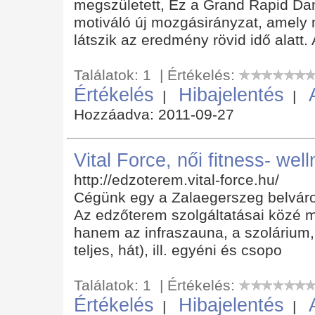
megszületett, Ez a Grand Rapid Dan
motiváló új mozgásirányzat, amel
látszik az eredmény rövid idő alatt. 
Találatok: 1 | Értékelés:
Értékelés
Hibajelentés
|
|
Hozzáadva: 2011-09-27
Vital Force, női fitness- wel
http://edzoterem.vital-force.hu/
Cégünk egy a Zalaegerszeg belváro
Az edzőterem szolgáltatásai közé 
hanem az infraszauna, a szolárium
teljes, hát), ill. egyéni és csopo
Találatok: 1 | Értékelés:
Értékelés
Hibajelentés
|
|