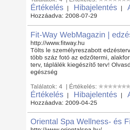
Értékelés
Hibajelentés
|
|
Hozzáadva: 2008-07-29
Fit-Way WebMagazin | edzést
http://www.fitway.hu
Tölts le személyreszabott edzésterve
több száz fotó az edzőtermi, alakfor
terv, táplálék kiegészítő terv! Olvas
egészség
Találatok: 4 | Értékelés:
Értékelés
Hibajelentés
|
|
Hozzáadva: 2009-04-25
Oriental Spa Wellness- és F
http://www.orientalspa.hu/