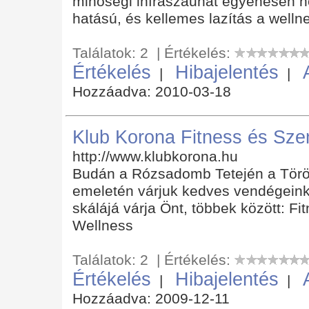
minőségi infraszaunát egyenesen n
hatású, és kellemes lazítás a welln
Találatok: 2 | Értékelés:
Értékelés
Hibajelentés
|
|
Hozzáadva: 2010-03-18
Klub Korona Fitness és Sze
http://www.klubkorona.hu
Budán a Rózsadomb Tetején a Törö
emeletén várjuk kedves vendégeink
skálájá várja Önt, többek között: F
Wellness
Találatok: 2 | Értékelés:
Értékelés
Hibajelentés
|
|
Hozzáadva: 2009-12-11