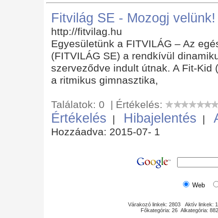
Fitvilág SE - Mozogj velünk!
http://fitvilag.hu
Egyesületünk a FITVILÁG – Az egés
(FITVILÁG SE) a rendkívül dinamikus
szerveződve indult útnak. A Fit-Kid 
a ritmikus gimnasztika,
Találatok: 0 | Értékelés:
Értékelés
Hibajelentés
|
|
Hozzáadva: 2015-07- 1
Web
Várakozó linkek: 2803 Aktív linkek: 
Főkategória: 26 Alkategória: 8