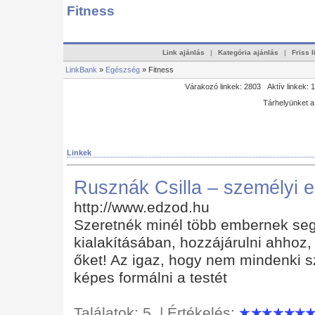
Fitness
Link ajánlás
|
Kategória ajánlás
|
Friss 
LinkBank
»
Egészség
» Fitness
Várakozó linkek: 2803 Aktív linkek: 
Tárhelyünket 
Linkek
Rusznák Csilla – személyi 
http://www.edzod.hu
Szeretnék minél több embernek seg
kialakításában, hozzájárulni ahhoz,
őket! Az igaz, hogy nem mindenki s
képes formálni a testét
Találatok: 5 | Értékelés: