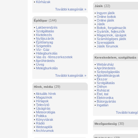
•
Kórházak
(22)
Játék
További kategóriák »
•
Ingyen játék
•
Online boltok
(144)
•
Online játék
Építőipar
•
Játék
•
Lakberendzés
•
Boltok, forgalmazók
•
Szolgáltatás
•
Gyártók, fejlesztők
•
Kivitelezés
•
Magazinok, újságok
•
Nyílászárók
•
Számítógépes játék
•
Építőanyag
•
Szerepjáték
•
Szigetelés
•
Játék fórumok
•
Víz- Gáz
•
Hidegburkolás
•
Vas és -fémszerkezetek
Kereskedelem, szolgáltatás
•
Apróhirdetés
•
Üveg
•
Webáruház
•
Melegburkolás
•
Apróhirdetés
•
Szépségápolás
További kategóriák »
•
Ajándéktárgyak
•
Ékszer
•
Szolgáltatás
(29)
•
Otthon
Hírek, média
•
Ruházat
•
Aktuális hírek
•
Étel, ital
•
Magazinok
•
Elektronika
•
Hírlapok
•
Bútorgyártás
•
Televízió
•
Ingatlan
•
Újságírás
•
Meteorológia
További kategó
•
Politika
•
Könyvtárak
•
Rádió
(30)
Mezőgazdaság
•
Webnaplók
•
Archívumok