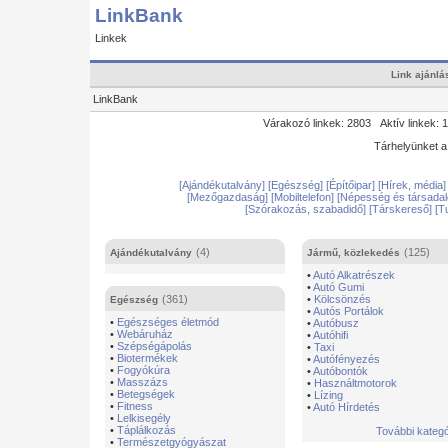
LinkBank
Linkek
Link ajánlá
LinkBank
Várakozó linkek: 2803 Aktív linkek: 
Tárhelyünket 
[Ajándékutalvány]
[Egészség]
[Építőipar]
[Hírek, média
[Mezőgazdaság]
[Mobiltelefon]
[Népesség és társada
[Szórakozás, szabadidő]
[Társkereső]
[T
(4)
(125)
Ajándékutalvány
Jármű, közlekedés
•
Autó Alkatrészek
•
Autó Gumi
(361)
•
Kölcsönzés
Egészség
•
Autós Portálok
•
Egészséges életmód
•
Autóbusz
•
Webáruház
•
Autóhifi
•
Szépségápolás
•
Taxi
•
Biotermékek
•
Autófényezés
•
Fogyókúra
•
Autóbontók
•
Masszázs
•
Használtmotorok
•
Betegségek
•
Lízing
•
Fitness
•
Autó Hírdetés
•
Lelkisegély
•
Táplálkozás
További kategó
•
Természetgyógyászat