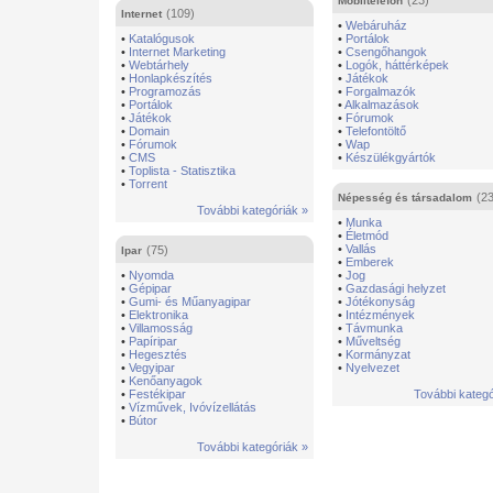
(23)
Mobiltelefon
(109)
Internet
•
Webáruház
•
Katalógusok
•
Portálok
•
Internet Marketing
•
Csengőhangok
•
Webtárhely
•
Logók, háttérképek
•
Honlapkészítés
•
Játékok
•
Programozás
•
Forgalmazók
•
Portálok
•
Alkalmazások
•
Játékok
•
Fórumok
•
Domain
•
Telefontöltő
•
Fórumok
•
Wap
•
CMS
•
Készülékgyártók
•
Toplista - Statisztika
•
Torrent
(23
Népesség és társadalom
További kategóriák »
•
Munka
•
Életmód
•
Vallás
(75)
Ipar
•
Emberek
•
Nyomda
•
Jog
•
Gépipar
•
Gazdasági helyzet
•
Gumi- és Műanyagipar
•
Jótékonyság
•
Elektronika
•
Intézmények
•
Villamosság
•
Távmunka
•
Papíripar
•
Műveltség
•
Hegesztés
•
Kormányzat
•
Vegyipar
•
Nyelvezet
•
Kenőanyagok
•
Festékipar
További kategó
•
Vízművek, Ivóvízellátás
•
Bútor
További kategóriák »