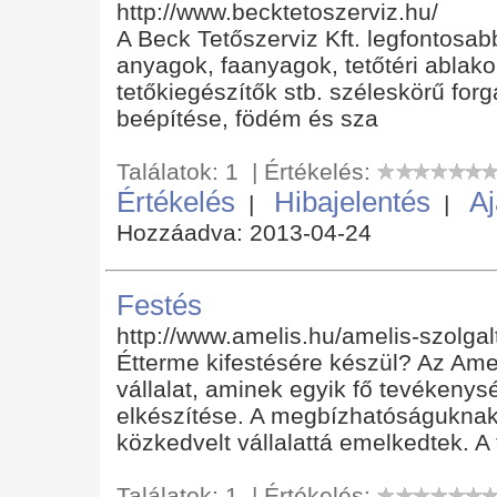
http://www.becktetoszerviz.hu/
A Beck Tetőszerviz Kft. legfontosab
anyagok, faanyagok, tetőtéri ablako
tetőkiegészítők stb. széleskörű for
beépítése, födém és sza
Találatok: 1 | Értékelés:
Értékelés
Hibajelentés
Aj
|
|
Hozzáadva: 2013-04-24
Festés
http://www.amelis.hu/amelis-szolga
Étterme kifestésére készül? Az Ameli
vállalat, aminek egyik fő tevékenys
elkészítése. A megbízhatóságuknak
közkedvelt vállalattá emelkedtek. A 
Találatok: 1 | Értékelés: