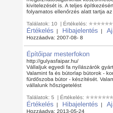
kivitelezését is. A teljes építkezésér
folyamatos ellenőrzés alatt tartja az
Találatok: 10 | Értékelés:
Értékelés
Hibajelentés
Aj
|
|
Hozzáadva: 2007-08- 8
Építőipar mesterfokon
http://gulyasfaipar.hu/
Vállaljuk egyedi fa nyílászárók gyárt
Valamint fa és bútorlap bútorok - ko
fürdőszoba bútor - készítését. Val
vállalunk hőszigetelést
Találatok: 5 | Értékelés:
Értékelés
Hibajelentés
Aj
|
|
Hozzáadva: 2013-05-24