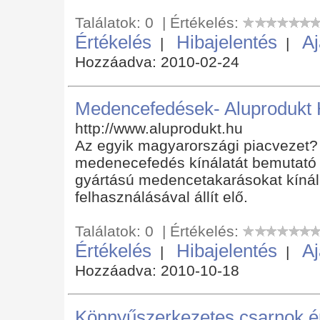
Találatok: 0 | Értékelés:
Értékelés
Hibajelentés
Aj
|
|
Hozzáadva: 2010-02-24
Medencefedések- Aluprodukt H
http://www.aluprodukt.hu
Az egyik magyarországi piacvezet? 
medenecefedés kínálatát bemutató w
gyártású medencetakarásokat kínál
felhasználásával állít elő.
Találatok: 0 | Értékelés:
Értékelés
Hibajelentés
Aj
|
|
Hozzáadva: 2010-10-18
Könnyűszerkezetes csarnok ép