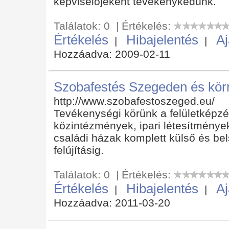
képviselőjeként tevékenykedünk.
Találatok: 0 | Értékelés:
Értékelés
Hibajelentés
Aj
|
|
Hozzáadva: 2009-02-11
Szobafestés Szegeden és kö
http://www.szobafestoszeged.eu/
Tevékenységi körünk a felületképz
közintézmények, ipari létesítménye
családi házak komplett külső és bels
felújításig.
Találatok: 0 | Értékelés:
Értékelés
Hibajelentés
Aj
|
|
Hozzáadva: 2011-03-20