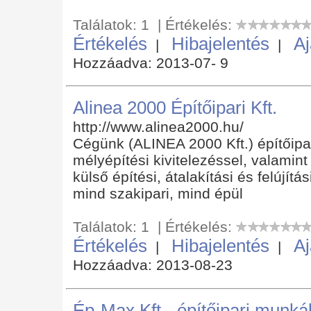
Találatok: 1 | Értékelés:
Értékelés
Hibajelentés
Aj
|
|
Hozzáadva: 2013-07- 9
Alinea 2000 Építőipari Kft.
http://www.alinea2000.hu/
Cégünk (ALINEA 2000 Kft.) építőipar
mélyépítési kivitelezéssel, valamint
külső építési, átalakítási és felújí
mind szakipari, mind épül
Találatok: 1 | Értékelés:
Értékelés
Hibajelentés
Aj
|
|
Hozzáadva: 2013-08-23
Ép-Max Kft - építőipari munká