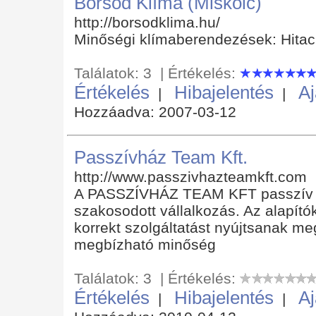
Borsod Klíma (Miskolc)
http://borsodklima.hu/
Minőségi klímaberendezések: Hitac
Találatok: 3 | Értékelés:
Értékelés
Hibajelentés
Aj
|
|
Hozzáadva: 2007-03-12
Passzívház Team Kft.
http://www.passzivhazteamkft.com
A PASSZÍVHÁZ TEAM KFT passzív és
szakosodott vállalkozás. Az alapít
korrekt szolgáltatást nyújtsanak me
megbízható minőség
Találatok: 3 | Értékelés:
Értékelés
Hibajelentés
Aj
|
|