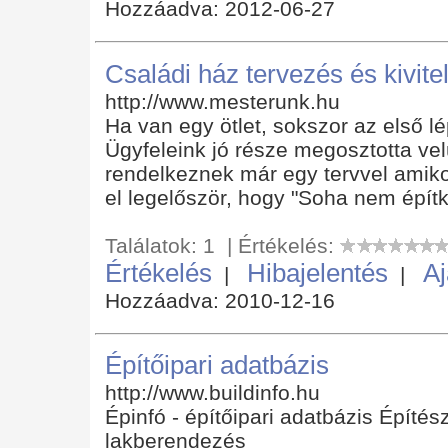
Hozzáadva: 2012-06-27
Családi ház tervezés és kivite
http://www.mesterunk.hu
Ha van egy ötlet, sokszor az első 
Ügyfeleink jó része megosztotta ve
rendelkeznek már egy tervvel amiko
el legelőször, hogy "Soha nem épít
Találatok: 1 | Értékelés:
Értékelés
Hibajelentés
Aj
|
|
Hozzáadva: 2010-12-16
Építőipari adatbázis
http://www.buildinfo.hu
Épinfó - építőipari adatbázis Építés
lakberendezés