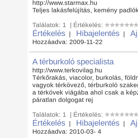
http://www.starmax.hu
Teljes lakásfelújítás, kemény padl
Találatok: 1 | Értékelés:
Értékelés
Hibajelentés
Aj
|
|
Hozzáadva: 2009-11-22
A térburkoló specialista
http://www.terkovilag.hu
Térkőrakás, viacolor, burkolás, föld
vagyok térkövező, térburkoló sza
a térkövek viágába ahol csak a képz
páratlan dolgogat rej
Találatok: 1 | Értékelés:
Értékelés
Hibajelentés
Aj
|
|
Hozzáadva: 2010-03- 4