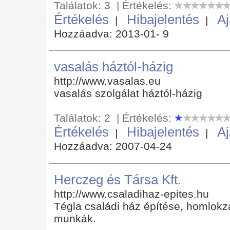
Találatok: 3 | Értékelés:
Értékelés
Hibajelentés
Aj
|
|
Hozzáadva: 2013-01- 9
vasalás háztól-házig
http://www.vasalas.eu
vasalás szolgálat háztól-házig
Találatok: 2 | Értékelés:
Értékelés
Hibajelentés
Aj
|
|
Hozzáadva: 2007-04-24
Herczeg és Társa Kft.
http://www.csaladihaz-epites.hu
Tégla családi ház építése, homlokzat
munkák.