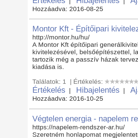
Értékelés
Hibajelentés
Aj
|
|
Hozzáadva: 2016-08-25
Montor Kft - Építőipari kivitele
http://montor.hu/hu/
A Montor Kft építőipari generálkivit
kivitelezésével, belsőépítészettel, la
tartozik még a passzív házak tervez
kiadása is.
Találatok: 1 | Értékelés:
Értékelés
Hibajelentés
Aj
|
|
Hozzáadva: 2016-10-25
Végtelen energia - napelem r
https://napelem-rendszer-ar.hu/
Szeretném honlapomat megjelentet