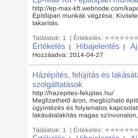
http://ep-max-kft.webnode.com/kapc
Építőipari munkák végzése. Kivitelez
takarítás.
Találatok: 1 | Értékelés:
Értékelés
Hibajelentés
Aj
|
|
Hozzáadva: 2014-04-27
Házépítés, felújítás és lakásá
szolgáltatások
http://hazepites-felujitas.hu/
Megfizethető áron, megbízható épít
ügyintézés és folyamatos kapcsolatta
lakásátalakítás magas színvonalon,
Találatok: 1 | Értékelés: