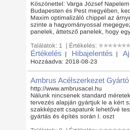
Köszönettel: Varga József Napelem 
Budapesten és Pest megyében, ked
Maxim optimalizáló chippel az árny
szinte a hagyományossal megegyez
panelek, áttetsző panelek, hogy eg
Találatok: 1 | Értékelés:
Értékelés
Hibajelentés
Aj
|
|
Hozzáadva: 2018-08-23
Ambrus Acélszerkezet Gyártó é
http://www.ambrusacel.hu
Nálunk nincsenek standard méretek, 
tervezés alapján gyártjuk le a kért
szakképzett csapatunk lehetővé tes
gyártás és építés során I. oszt