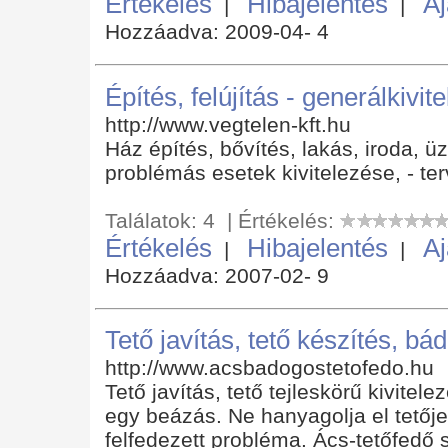
Értékelés
Hibajelentés
Aj
|
|
Hozzáadva: 2009-04- 4
Építés, felújítás - generálkivi
http://www.vegtelen-kft.hu
Ház építés, bővítés, lakás, iroda, üz
problémás esetek kivitelezése, - ter
Találatok: 4 | Értékelés:
Értékelés
Hibajelentés
Aj
|
|
Hozzáadva: 2007-02- 9
Tető javítás, tető készítés, b
http://www.acsbadogostetofedo.hu
Tető javítás, tető tejleskörű kivite
egy beázás. Ne hanyagolja el tetőj
felfedezett probléma. Ács-tetőfedő