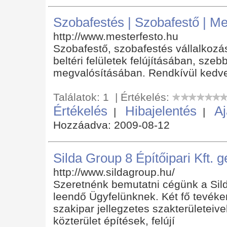
Szobafestés | Szobafestő | Me
http://www.mesterfesto.hu
Szobafestő, szobafestés vállalkozásu
beltéri felületek felújításában, szeb
megvalósításában. Rendkívül kedve
Találatok: 1 | Értékelés:
Értékelés
Hibajelentés
Aj
|
|
Hozzáadva: 2009-08-12
Silda Group 8 Építőipari Kft. g
http://www.sildagroup.hu/
Szeretnénk bemutatni cégünk a Silda
leendő Ügyfelünknek. Két fő tevéke
szakipar jellegzetes szakterületeive
közterület építések, felújí