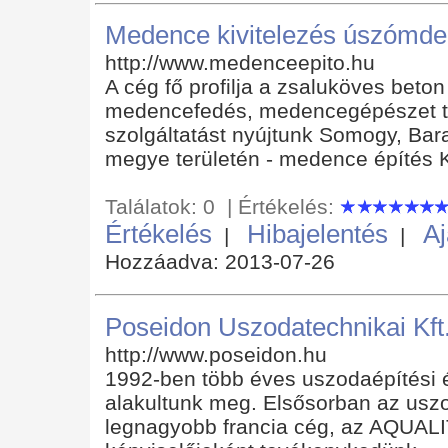
Medence kivitelezés úszómde
http://www.medenceepito.hu
A cég fő profilja a zsaluköves beto
medencefedés, medencegépészet tel
szolgáltatást nyújtunk Somogy, Bar
megye területén - medence építés 
Találatok: 0 | Értékelés:
Értékelés
Hibajelentés
Aj
|
|
Hozzáadva: 2013-07-26
Poseidon Uszodatechnikai Kft
http://www.poseidon.hu
1992-ben több éves uszodaépítési é
alakultunk meg. Elsősorban az usz
legnagyobb francia cég, az AQUALI