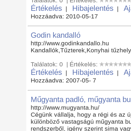
Találatok: 0 | Értékelés:
Értékelés
Hibajelentés
Aj
|
|
Hozzáadva: 2010-05-17
Godin kandalló
http://www.godinkandallo.hu
Kandallók,Tűzterek,Konyhai tűzhelye
Találatok: 0 | Értékelés:
Értékelés
Hibajelentés
Aj
|
|
Hozzáadva: 2007-05- 7
Műgyanta padló, műgyanta bu
http://www.mugyanta.hu/
Cégünk vállalja, hogy a régi és az ú
különböző vastagságú műgyanta burko
rendszerből, igény szerint sima va