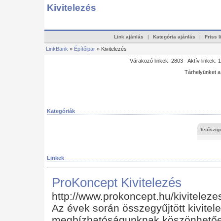
Kivitelezés
Link ajánlás
|
Kategória ajánlás
|
Friss 
LinkBank
»
Építőipar
» Kivitelezés
Várakozó linkek: 2803 Aktív linkek: 
Tárhelyünket 
Kategóriák
Tetőszig
Linkek
ProKoncept Kivitelezés
http://www.prokoncept.hu/kiviteleze
Az évek során összegyűjtött kivitel
megbízhatóságunknak köszönhetően