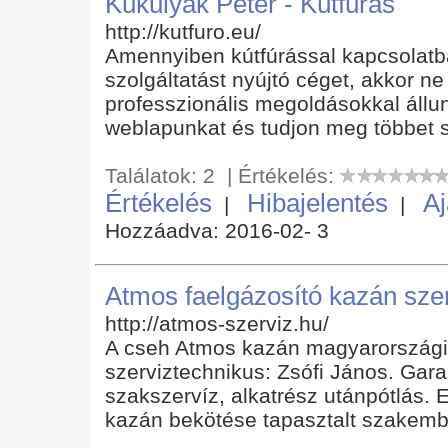
Kukulyák Péter - Kútfúrás
http://kutfuro.eu/
Amennyiben kútfúrással kapcsolatb
szolgáltatást nyújtó céget, akkor ne
professzionális megoldásokkal állu
weblapunkat és tudjon meg többet szo
Találatok: 2 | Értékelés:
Értékelés
Hibajelentés
Aj
|
|
Hozzáadva: 2016-02- 3
Atmos faelgázosító kazán sze
http://atmos-szerviz.hu/
A cseh Atmos kazán magyarországi 
szerviztechnikus: Zsófi János. Gar
szakszervíz, alkatrész utánpótlás. 
kazán bekötése tapasztalt szakembe