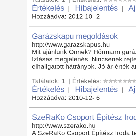
Értékelés
Hibajelentés
Aj
|
|
Hozzáadva: 2012-10- 2
Garázskapu megoldások
http://www.garazskapus.hu
Mit ajánlunk Önnek? Hörmann gará
ízléses megjelenés. Nincsenek rejtet
elhallgatott hátrányok. Jó ár-érték a
Találatok: 1 | Értékelés:
Értékelés
Hibajelentés
Aj
|
|
Hozzáadva: 2010-12- 6
SzeRaKo Csoport Építész Iro
http://www.szerako.hu
A SzeRaKo Csoport Építész Iroda telj