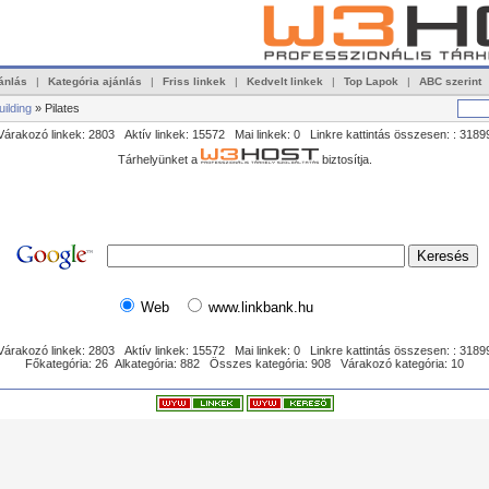
ánlás
|
Kategória ajánlás
|
Friss linkek
|
Kedvelt linkek
|
Top Lapok
|
ABC szerint
ilding
» Pilates
Várakozó linkek: 2803 Aktív linkek: 15572 Mai linkek: 0 Linkre kattintás összesen: : 3189
Tárhelyünket a
biztosítja.
Web
www.linkbank.hu
Várakozó linkek: 2803 Aktív linkek: 15572 Mai linkek: 0 Linkre kattintás összesen: : 3189
Főkategória: 26 Alkategória: 882 Összes kategória: 908 Várakozó kategória: 10