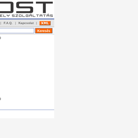
|
F.A.Q.
|
Kapcsolat
|
9
9