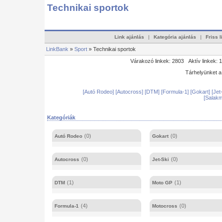
Technikai sportok
Link ajánlás
|
Kategória ajánlás
|
Friss 
LinkBank
»
Sport
» Technikai sportok
Várakozó linkek: 2803 Aktív linkek: 
Tárhelyünket 
[Autó Rodeo]
[Autocross]
[DTM]
[Formula-1]
[Gokart]
[Jet
[Salakm
Kategóriák
(0)
(0)
Autó Rodeo
Gokart
(0)
(0)
Autocross
Jet-Ski
(1)
(1)
DTM
Moto GP
(4)
(0)
Formula-1
Motocross