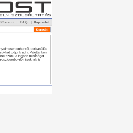
BC szerint
|
F.A.Q.
|
Kapcsolat
nyelmesen otthonról, sorbanállás
sokkat tudjunk adni. Palettánkon
 törekszünk a legjobb minőséget
legszigorúbb előírásoknak is.