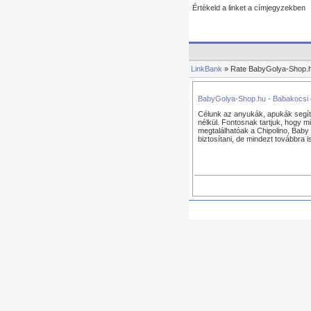
Értékeld a linket a címjegyzekben
LinkBank
» Rate BabyGolya-Shop.h
BabyGolya-Shop.hu - Babakocsi
Célunk az anyukák, apukák segíté
nélkül. Fontosnak tartjuk, hogy m
megtalálhatóak a Chipolino, Baby 
biztosítani, de mindezt továbbra 