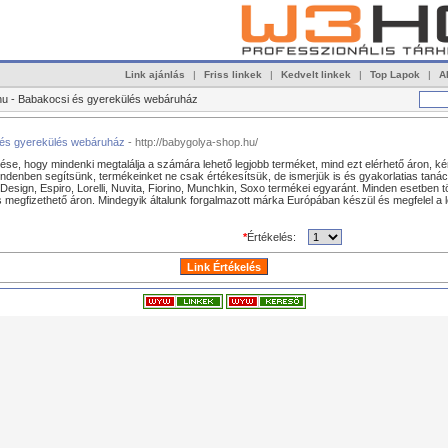
Link ajánlás
|
Friss linkek
|
Kedvelt linkek
|
Top Lapok
|
A
u - Babakocsi és gyerekülés webáruház
 és gyerekülés webáruház
- http://babygolya-shop.hu/
se, hogy mindenki megtalálja a számára lehető legjobb terméket, mind ezt elérhető áron, ké
indenben segítsünk, termékeinket ne csak értékesítsük, de ismerjük is és gyakorlatias tanác
Design, Espiro, Lorelli, Nuvita, Fiorino, Munchkin, Soxo termékei egyaránt. Minden esetben
is megfizethető áron. Mindegyik általunk forgalmazott márka Európában készül és megfelel a 
*
Értékelés: