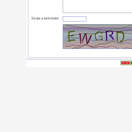
Írd ide a lenti kódot: