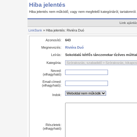
Hiba jelentés
Hiba jelentés nem működő, vagy nem megfelelő kategóriáról, tartalomról
Link ajánlá
LinkBank
» Hiba jelentés: Riviéra Duó
Azonosító:
643
Megnevezés:
Riviéra Duó
Leírás:
Sokoldalú kétfős tánczenekar tízéves múlttal
Kategória:
Neved:
(elhagyható)
Email címed:
(elhagyható):
Indok:
Részletek:
(elhagyható)